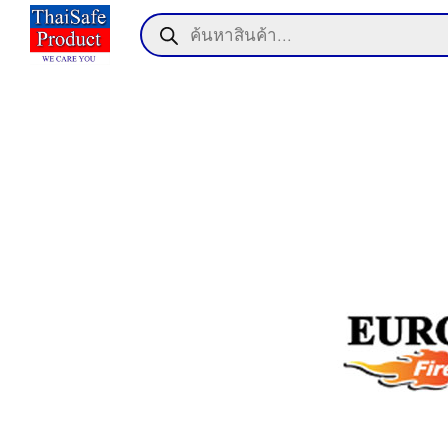
Skip
Products
to
search
content
แรก
า
สารและกิจกรรม
ิก
อเรา
์โหลด
านกับเรา