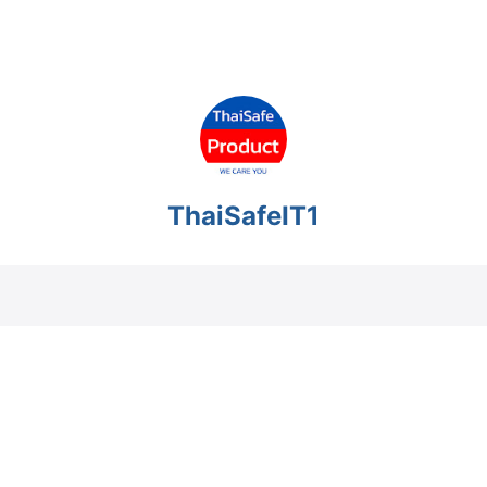
ThaiSafeIT1