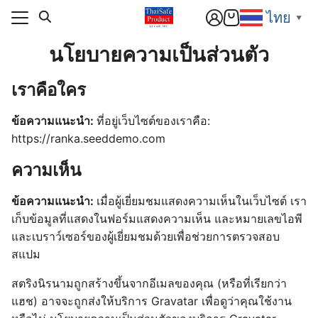
Skip
ไทย
▼
to
content
นโยบายความเป็นส่วนตัว
แรก
เราคือใคร
า
แรก
สารและกิจกรรม
า
ข้อความแนะนำ:
ที่อยู่เว็บไซต์ของเราคือ:
https://ranka.seeddemo.com
ิก
สารและกิจกรรม
อเรา
ความเห็น
ิก
์โหลด
อเรา
ข้อความแนะนำ:
เมื่อผู้เยี่ยมชมแสดงความเห็นในเว็บไซต์ เรา
านกับเรา
เก็บข้อมูลที่แสดงในฟอร์มแสดงความเห็น และหมายเลขไอพี
์โหลด
และเบราว์เซอร์ของผู้เยี่ยมชมด้วยเพื่อช่วยการตรวจสอบ
านกับเรา
สแปม
สตริงนิรนามถูกสร้างขึ้นจากอีเมลของคุณ (หรือที่เรียกว่า
แฮช) อาจจะถูกส่งให้บริการ Gravatar เพื่อดูว่าคุณใช้งาน