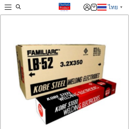
Skip
ไทย
▼
to
content
แรก
า
แรก
สารและกิจกรรม
า
ิก
สารและกิจกรรม
อเรา
ิก
์โหลด
อเรา
านกับเรา
์โหลด
านกับเรา