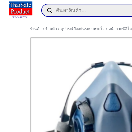
Skip
Products
to
search
content
ร้านค้า
›
ร้านค้า
›
อุปกรณ์ป้องกันระบบหายใจ
›
หน้ากากซิลิโค
แรก
า
สารและกิจกรรม
ิก
อเรา
์โหลด
านกับเรา