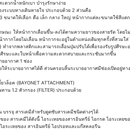
ะดวกน้ำหนักเบา บำรุงรักษาง่าย
องระบบทางเดินหายใจ ประกอบด้วย 2 ส่วนคือ
3 ขนาดให้เลือก คือ เล็ก กลาง ใหญ่ หน้ากากแต่ละขนาดใช้สีแตกต่า
ลักษณะ ให้หน้ากากเลื่อนขึ้น-ลงได้ตามความยาวของสายรัด โดยไ
กโดยไม่เลื่อน หน้ากากจะอยู่ในตำแหน่งเดิมทุกครั้งที่สวมใส่ ไ
 ทำจากพลาสติกและสามารถเลื่อนปุ่มปรับได้เพื่อรองรับรูปศีรษ
้ากับศีรษะและใบหน้าเพื่อความสะดวกสบายและกระชับมากขึ้น
บายอากาศ 1 ช่อง
่วยให้ระบายอากาศได้ดี ส่วนครอบลิ้นระบายอากาศมีช่องเปิดอยู่ท
นเขี้ยวล็อค (BAYONET ATTACHMENT)
นทาน 1.2 ตัวกรอง (FILTER) ประกอบด้วย
น บรรจุ สารเคมีสำหรับดูดซับสารเคมีชนิดต่างๆได้
ของ สารเคมีได้ดังนี้ ไอระเหยของสารอินทรีย์ ไอกรด ไอระเหยข
ะไอระเหยของ สารอินทรีย์ ไอปรอทและแก๊สคลอรีน