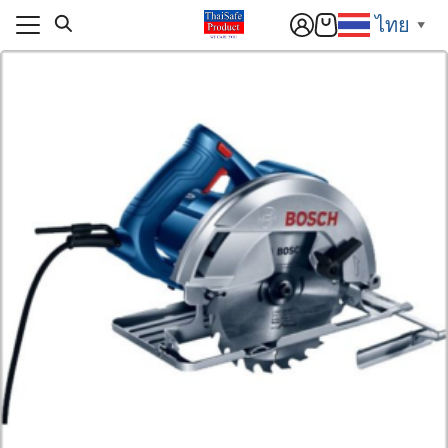
Skip
ไทย
▼
to
content
แรก
า
แรก
สารและกิจกรรม
า
ิก
สารและกิจกรรม
อเรา
ิก
์โหลด
อเรา
านกับเรา
์โหลด
านกับเรา