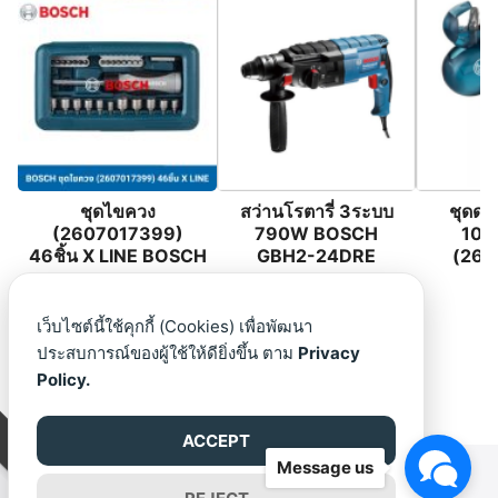
ชุดไขควง
สว่านโรตารี่ 3ระบบ
ชุดดอ
(2607017399)
790W BOSCH
10ชิ
46ชิ้น X LINE BOSCH
GBH2-24DRE
(260
B
เว็บไซต์นี้ใช้คุกกี้ (Cookies) เพื่อพัฒนา
ประสบการณ์ของผู้ใช้ให้ดียิ่งขึ้น ตาม
Privacy
Policy.
ACCEPT
Message us
©2026 THAISAFE.CO.TH. ALL RIGHTS RESERVED.