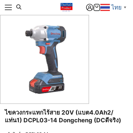
Skip
ไทย
▼
to
content
แรก
า
แรก
สารและกิจกรรม
า
ิก
สารและกิจกรรม
อเรา
ิก
์โหลด
อเรา
านกับเรา
์โหลด
านกับเรา
ไขควงกระแทกไร้สาย 20V (แบต4.0Ah2/
แท่น1) DCPL03-14 Dongcheng (DCดีจริง)