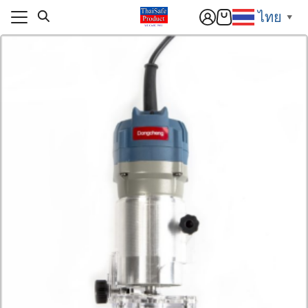
Skip
ไทย
▼
to
content
แรก
า
แรก
สารและกิจกรรม
า
ิก
สารและกิจกรรม
อเรา
ิก
์โหลด
อเรา
านกับเรา
์โหลด
านกับเรา