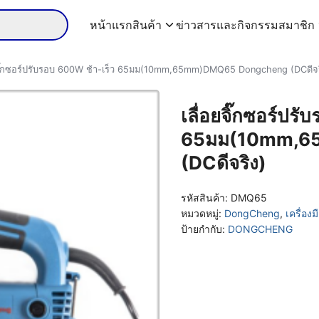
หน้าแรก
สินค้า
ข่าวสารและกิจกรรม
สมาชิก
ยจิ๊กซอร์ปรับรอบ 600W ช้า-เร็ว 65มม(10mm,65mm)DMQ65 Dongcheng (DCดีจร
เลื่อยจิ๊กซอร์ปร
65มม(10mm,6
(DCดีจริง)
รหัสสินค้า:
DMQ65
หมวดหมู่:
DongCheng
,
เครื่อง
ป้ายกำกับ:
DONGCHENG