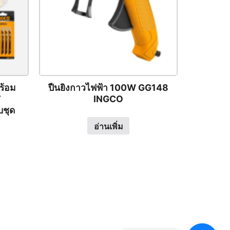
ร้อม
ปืนยิงกาวไฟฟ้า 100W GG148
T
INGCO
ชุด
อ่านเพิ่ม