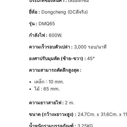
ประเภทของสินค้า :
เลื่อยจิ๊กซอ
ยี่ห้อ :
Dongcheng (DCดีจริง)
รุ่น :
DMQ65
กำลังไฟ :
600W.
ความเร็วรอบตัวเปล่า :
3,000 รอบ/นาที
องศาปรับมุมตัด (ซ้าย-ขวา) :
45°
ความสามารถตัดลึกสูงสุด :
เหล็ก : 10 mm.
ไม้ :
65 mm.
ความยาวสายไฟ :
2 m.
ขนาด (กว้างxยาวxสูง) :
24.7Cm. x 31.6Cm. x 1
น้ำหนักรวมบรรจุภัณฑ์ :
3.25KG.