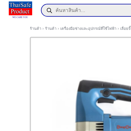
Skip
Products
to
search
content
ร้านค้า
›
ร้านค้า
›
เครื่องมือช่างและอุปกรณ์ที่ใช้ไฟฟ้า
›
เลื่อ
แรก
า
สารและกิจกรรม
ิก
อเรา
์โหลด
านกับเรา