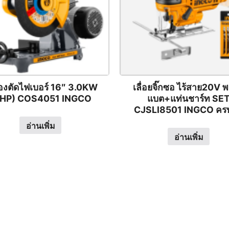
ื่องตัดไฟเบอร์ 16″ 3.0KW
เลื่อยจิ๊กซอ ไร้สาย20V พ
4HP) COS4051 INGCO
แบต+แท่นชาร์ท SE
CJSLI8501 INGCO ครบ
อ่านเพิ่ม
อ่านเพิ่ม