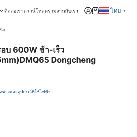
ไทย
ติดต่อเรา
ดาวน์โหลด
ร่วมงานกับเรา
▼
ิง)
ับรอบ 600W ช้า-เร็ว
5mm)DMQ65 Dongcheng
มือช่างและอุปกรณ์ที่ใช้ไฟฟ้า