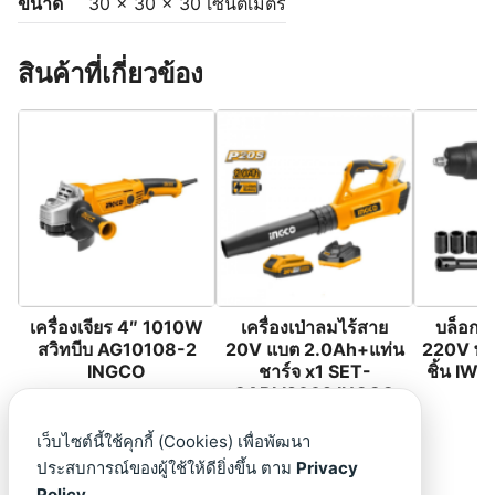
ขนาด
30 × 30 × 30 เซนติเมตร
สินค้าที่เกี่ยวข้อง
เครื่องเจียร 4″ 1010W
เครื่องเป่าลมไร้สาย
บล็อกไ
สวิทบีบ AG10108-2
20V แบต 2.0Ah+แท่น
220V พร้
INGCO
ชาร์จ x1 SET-
ชิ้น IW
CABLI2002 INGCO
เว็บไซต์นี้ใช้คุกกี้ (Cookies) เพื่อพัฒนา
ประสบการณ์ของผู้ใช้ให้ดียิ่งขึ้น ตาม
Privacy
Policy.