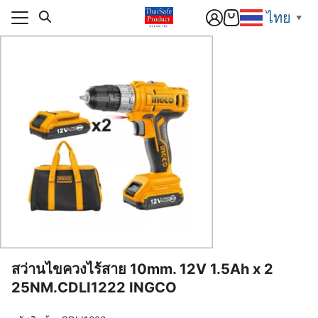
Skip
ไทย
▼
to
content
แรก
า
แรก
สารและกิจกรรม
า
ิก
สารและกิจกรรม
อเรา
ิก
์โหลด
อเรา
านกับเรา
์โหลด
านกับเรา
สว่านไขควงไร้สาย 10mm. 12V 1.5Ah x 2
25NM.CDLI1222 INGCO