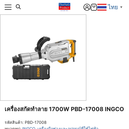
Skip
ไทย
▼
to
content
แรก
า
แรก
สารและกิจกรรม
า
ิก
สารและกิจกรรม
อเรา
ิก
์โหลด
อเรา
านกับเรา
์โหลด
านกับเรา
เครื่องสกัดทำลาย 1700W PBD-17008 INGCO
รหัสสินค้า:
PBD-17008
หมวดหมู่:
INGCO
,
เครื่องมือช่างและอุปกรณ์ที่ใช้ไฟฟ้า