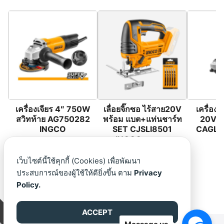
เครื่องเจียร 4″ 750W
เลื่อยจิ๊กซอ ไร้สาย20V
เครื่องเ
สวิทท้าย AG750282
พร้อม แบต+แท่นชาร์ท
20V (เ
INGCO
SET CJSLI8501
CAGLI
INGCO ครบชุด
เว็บไซต์นี้ใช้คุกกี้ (Cookies) เพื่อพัฒนา
ประสบการณ์ของผู้ใช้ให้ดียิ่งขึ้น ตาม
Privacy
Policy.
ACCEPT