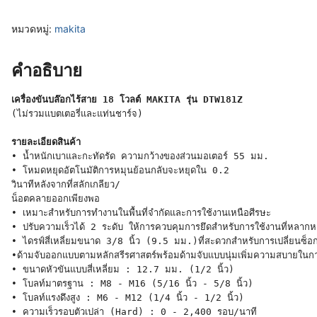
หมวดหมู่:
makita
คำอธิบาย
เครื่องขันบล๊อกไร้สาย 18 โวลต์ MAKITA รุ่น DTW181Z
(ไม่รวมแบตเตอรี่และแท่นชาร์จ)

รายละเอียดสินค้า
• น้ำหนักเบาและกะทัดรัด ความกว้างของส่วนมอเตอร์ 55 มม.

• โหมดหยุดอัตโนมัติการหมุนย้อนกลับจะหยุดใน 0.2

วินาทีหลังจากที่สลักเกลียว/

น็อตคลายออกเพียงพอ

• เหมาะสำหรับการทำงานในพื้นที่จำกัดและการใช้งานเหนือศีรษะ

• ปรับความเร็วได้ 2 ระดับ ให้การควบคุมการยึดสำหรับการใช้งานที่หลากห
• ไดรฟ์สี่เหลี่ยมขนาด 3/8 นิ้ว (9.5 มม.)ที่สะดวกสำหรับการเปลี่ยนซ็อกเก
•ด้ามจับออกแบบตามหลักสรีรศาสตร์พร้อมด้ามจับแบบนุ่มเพิ่มความสบายในก
• ขนาดหัวขันแบบสี่เหลี่ยม : 12.7 มม. (1/2 นิ้ว)

• โบลท์มาตรฐาน : M8 - M16 (5/16 นิ้ว - 5/8 นิ้ว)

• โบลท์แรงดึงสูง : M6 - M12 (1/4 นิ้ว - 1/2 นิ้ว)

• ความเร็วรอบตัวเปล่า (Hard) : 0 - 2,400 รอบ/นาที
